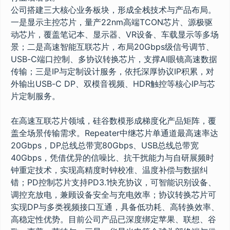
公司搭建三大核心业务板块，形成全栈技术与产品布局。
一是显示主控芯片，量产22nm高端TCON芯片、源极驱
动芯片，覆盖笔记本、显示器、VR设备、车载显示等多场
景；二是高速智能互联芯片，布局20Gbps级信号调节、
USB-C端口控制、多协议转换芯片，支撑AI眼镜高速数据
传输；三是IP与定制设计服务，依托深厚协议IP积累，对
外输出USB-C DP、双模音视频、HDR触控等核心IP与芯
片定制服务。
在高速互联芯片领域，硅谷数模形成梯度化产品矩阵，覆
盖全场景传输需求。Repeater中继芯片单通道最高速率达
20Gbps，DP总线总带宽80Gbps、USB总线总带宽
40Gbps，凭借优异的信噪比、抗干扰能力与自研展频时
钟重定技术，实现高精度时钟校准、温度补偿与数据纠
错；PD控制芯片支持PD3.1快充协议，可智能识别设备、
调控充放电，兼顾设备安全与充电效率；协议转换芯片可
实现DP与多类视频接口互通，具备低功耗、高转换效率、
高稳定性优势。目前公司产品已深度绑定苹果、联想、谷