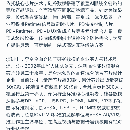
依托核心芯片技术，硅谷数模搭建了覆盖AI眼镜全链路的
完整产品矩阵，全面适配不同形态终端产品。针对终端显
示、长线缆有源线材、供电协商、高集成一体化场景，企
业可提供Retimer信号重定时芯片、PD快充控制芯片、
PD+Retimer、PD+MUX集成芯片等多元化组合方案，覆
盖从终端设备、传输线缆到供电调控的全链路需求，为客
户提供灵活、可定制的一站式高速互联解决方案。
演讲中，李卓全面介绍了硅谷数模的企业实力与技术积
淀。公司2002年由华人团队创立，深耕高性能数模混合
芯片领域二十余年，是全球领先的高速混合信号芯片设计
企业。目前公司已量产芯片超80款，累计芯片出货量突破
30亿颗，终端设备搭载量超30亿台，全球雇员超300人，
稳居行业第一梯队。作为行业标准核心推动者，硅谷数模
深度参与DP、eDP、USB PD、HDMI、MIPI、VR等多项
国际标准制定，是VESA、USB-IF、HDMI等权威联盟核
心成员，也是ICVR VR标准的发起单位与VESA AR/VR标
准工作组主席单位，在高速视频与数据传输领域拥有绝对
行业话语权。